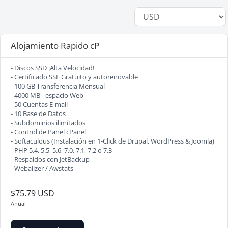
Alojamiento Rapido cP
- Discos SSD ¡Alta Velocidad!
- Certificado SSL Gratuito y autorenovable
- 100 GB Transferencia Mensual
- 4000 MB - espacio Web
- 50 Cuentas E-mail
- 10 Base de Datos
- Subdominios ilimitados
- Control de Panel cPanel
- Softaculous (Instalación en 1-Click de Drupal, WordPress & Joomla)
- PHP 5.4, 5.5, 5.6, 7.0, 7.1, 7.2 o 7.3
- Respaldos con JetBackup
- Webalizer / Awstats
$75.79 USD
Anual